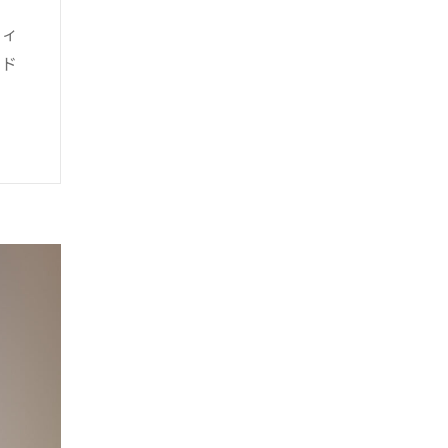
フィ
ード